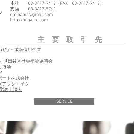
本社 03-3417-7418（FAX 03-3417-7418）
支店 03-3417-5764
ジ
nminamo@gmail.com
http://minacre.com
主 要 取 引 先
J銀行・城南信用金庫
人 世田谷区社会福祉協議会
ち道楽
P
ポート株式会社
ズアソシエイツ
険労務士法人
SERVICE