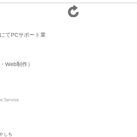
にてPCサポート業
・Web制作）
ervice
ｪやしち