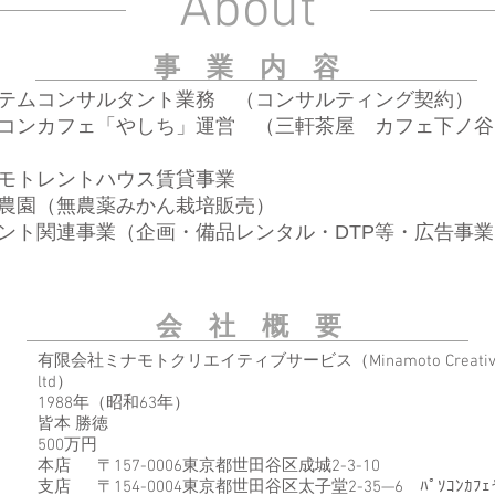
About
事 業 内 容
テムコンサルタント業務 （コンサルティング契約）
コンカフェ「やしち」運営 （三軒茶屋 カフェ下ノ谷
モトレントハウス賃貸事業
農園（無農薬みかん栽培販売）
ベント関連事業（企画・備品レンタル・DTP等・広告事業
会 社 概 要
有限会社ミナモトクリエイティブサービス（Minamoto Creative S
ltd）
1988年（昭和63年）
皆本 勝徳
500万円
本店 〒157-0006東京都世田谷区成城2-3-10
支店 〒154-0004東京都世田谷区太子堂2-35—6 ﾊﾟｿｺﾝｶﾌ