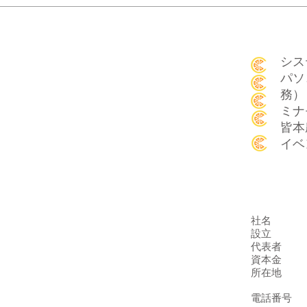
シス
パソ
務）
ミナ
皆本
​イ
社名
設立
代表者
資本金
所在地
電話番号