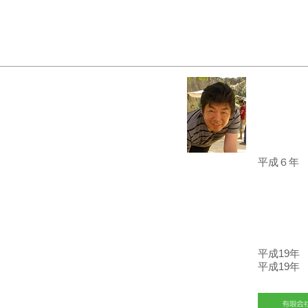
平成６年
上場Ｉ
●Mi
●Mer
●NT
●住商
その他
平成19
平成19年